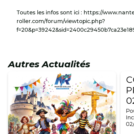
Toutes les infos sont ici : https://www.nant
roller.com/forum/viewtopic.php?
f=20&p=39242&sid=2400c29450b7ca23e1
Autres Actualités
3 av
C
P
0
Po
Inc
02