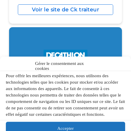
Voir le site de Ck traiteur
Gérer le consentement aux
cookies
Pour offrir les meilleures expériences, nous utilisons des
technologies telles que les cookies pour stocker et/ou accéder
aux informations des appareils. Le fait de consentir à ces
technologies nous permettra de traiter des données telles que le
Decathlon
comportement de navigation ou les ID uniques sur ce site. Le fait
de ne pas consentir ou de retirer son consentement peut avoir un
Enseigne française qu’on ne présente plus
effet négatif sur certaines caractéristiques et fonctions.
!
À fond la forme !
Decathlon a fourni à
l’association Nantes Roller du matériel
Accepter