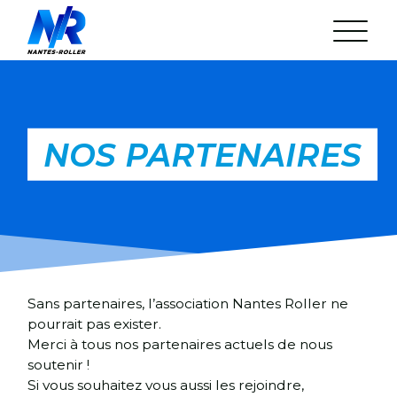
Aller
au
contenu
L’association
Arrêté municipal
Statuts de l’Association
NOS PARTENAIRES
Réunion mensuelle
Nos Partenaires
24H Roller du Mans
La rando du Jeudi
Les parcours
Gestion du cortège
L’équipe et ses bénévoles
FAQ
Discord
Sans partenaires, l’association Nantes Roller ne
Agenda
pourrait pas exister.
Actualités
Merci à tous nos partenaires actuels de nous
soutenir !
Si vous souhaitez vous aussi les rejoindre,