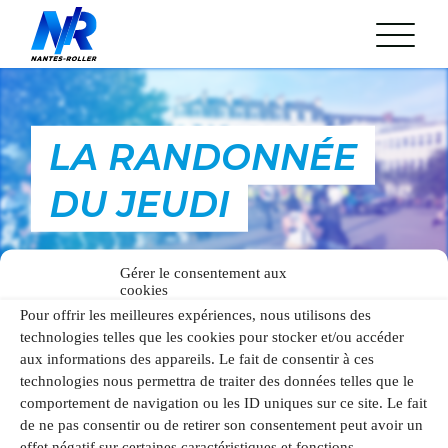
Aller
au
contenu
L’association
Arrêté municipal
LA RANDONNÉE
Statuts de l’Association
Réunion mensuelle
Nos Partenaires
DU JEUDI
24H Roller du Mans
La rando du Jeudi
Les parcours
Gérer le consentement aux
Gestion du cortège
cookies
L’équipe et ses bénévoles
FAQ
Pour offrir les meilleures expériences, nous utilisons des
technologies telles que les cookies pour stocker et/ou accéder
Discord
Vous trouverez ici des éléments concernant les
Agenda
aux informations des appareils. Le fait de consentir à ces
Actualités
randonnées du jeudi soir, l’évènement phare de
technologies nous permettra de traiter des données telles que le
Nantes-Roller !
comportement de navigation ou les ID uniques sur ce site. Le fait
de ne pas consentir ou de retirer son consentement peut avoir un
Les parcours
effet négatif sur certaines caractéristiques et fonctions.