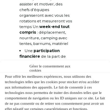
assister et motiver, des
chefs d’équipes
organiseront avec vous les
rotations et mesureront vos
temps Un
week-end tout
compris
: déplacement,
nourriture, camping avec
tentes, barnums, matériel
Une
participation
financière
de la part de
l’association et de la mairie
Gérer le consentement aux
de Nantes
cookies
La possibilité d’acheter
Pour offrir les meilleures expériences, nous utilisons des
des maillots aux couleurs
technologies telles que les cookies pour stocker et/ou accéder
de Nantes Roller !
aux informations des appareils. Le fait de consentir à ces
Une
assurance incluse
technologies nous permettra de traiter des données telles que le
comportement de navigation ou les ID uniques sur ce site. Le fait
pour la pratique du roller
de ne pas consentir ou de retirer son consentement peut avoir un
Et enfin et pas des
effet négatif sur certaines caractéristiques et fonctions.