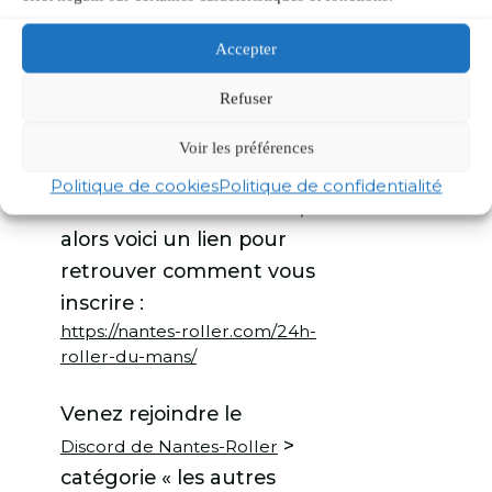
moindres : une
super
ambiance
et un esprit
Accepter
d’entraide et de motivation
Refuser
Bref,
l’occasion idéale de
mélanger amusement et
Voir les préférences
dépassement de soi
.
Politique de cookies
Politique de confidentialité
Si l’aventure vous tente,
alors voici un lien pour
retrouver comment vous
inscrire :
https://nantes-roller.com/24h-
roller-du-mans/
Venez rejoindre le
>
Discord de Nantes-Roller
catégorie « les autres