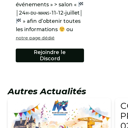
événements » > salon «
│24ʜ-ᴅᴜ-ᴍᴀɴꜱ-11-12-juillet│
» afin d’obtenir toutes
les informations
ou
notre page dédié
Rejoindre le
Discord
Autres Actualités
3 av
C
P
0