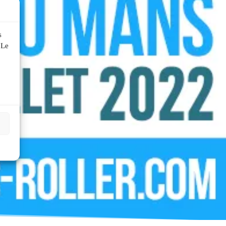
s
 Le