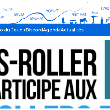
do du Jeudi
Discord
Agenda
Actualités
parcours
ion du cortège
uipe et ses bénévoles