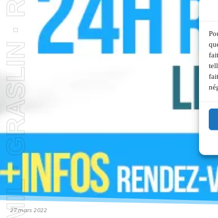
Pou
que
fai
tel
fai
nég
27 mars 2022