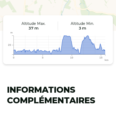
Altitude Max.
Altitude Min.
37 m
3 m
m
20
0
5
10
15
km
INFORMATIONS
COMPLÉMENTAIRES