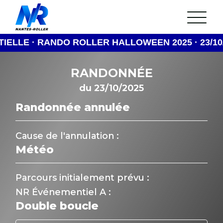
Aller
au
L’association
contenu
Arrêté municipal
Statuts de l’Association
 RANDO ROLLER HALLOWEEN 2025 · 23/10/2025 ·
Réunion mensuelle
Nos Partenaires
RANDONNÉE
24H Roller du Mans
La rando du Jeudi
du 23/10/2025
Les parcours
Gestion du cortège
Randonnée annulée
L’équipe et ses bénévoles
FAQ
Cause de l'annulation :
Discord
Agenda
Météo
Actualités
Parcours initialement prévu :
NR Événementiel A :
Double boucle