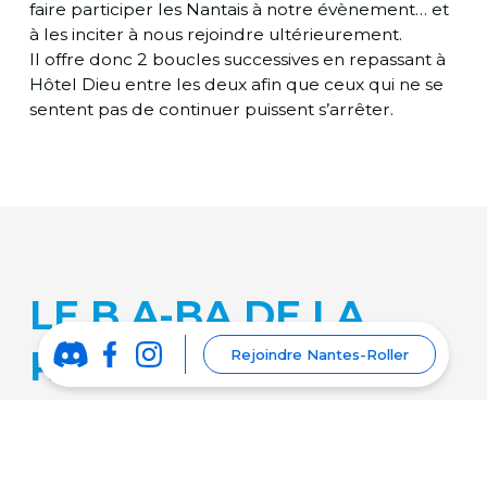
faire participer les Nantais à notre évènement… et
à les inciter à nous rejoindre ultérieurement.
Il offre donc 2 boucles successives en repassant à
Hôtel Dieu entre les deux afin que ceux qui ne se
sentent pas de continuer puissent s’arrêter.
LE B.A-BA DE LA
RANDO ROLLER
Rejoindre Nantes-Roller
Venez nous voir !