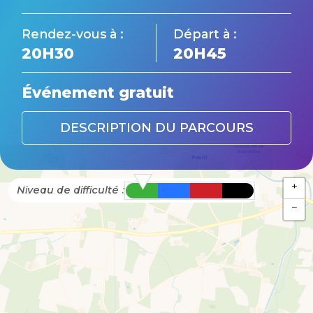
Rendez-vous à :
Départ à :
20H30
20H45
Événement gratuit
DESCRIPTION DU PARCOURS
+
Niveau de difficulté :
−