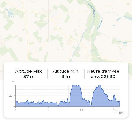
Altitude Max.
Altitude Min.
Heure d'arrivée
37 m
3 m
env. 22h30
m
20
0
5
10
15
km