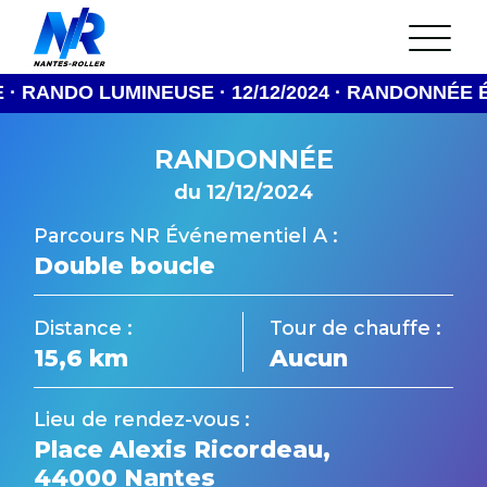
Aller
au
L’association
contenu
Arrêté municipal
Statuts de l’Association
UMINEUSE · 12/12/2024 · RANDONNÉE ÉVÈNEMENT
Réunion mensuelle
Nos Partenaires
RANDONNÉE
24H Roller du Mans
La rando du Jeudi
du 12/12/2024
Les parcours
Gestion du cortège
Parcours NR Événementiel A :
L’équipe et ses bénévoles
Double boucle
FAQ
Discord
Agenda
Distance :
Tour de chauffe :
Actualités
15,6 km
Aucun
Lieu de rendez-vous :
Place Alexis Ricordeau,
44000 Nantes