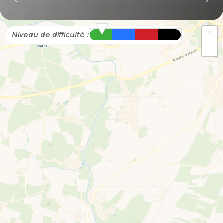
+
Niveau de difficulté :
−