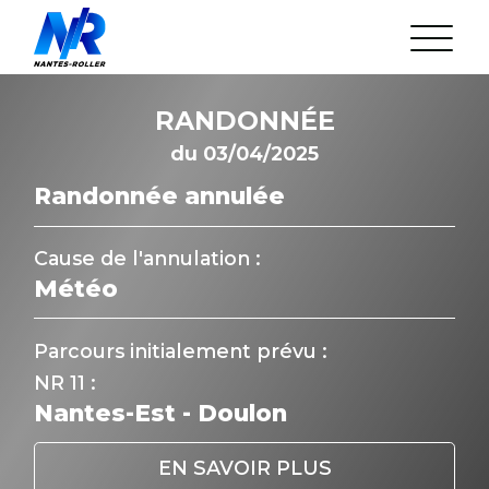
Aller
au
contenu
RANDONNÉE
L’association
Arrêté municipal
du 03/04/2025
Statuts de l’Association
Réunion mensuelle
Randonnée annulée
Nos Partenaires
24H Roller du Mans
La rando du Jeudi
Cause de l'annulation :
Météo
Les parcours
Gestion du cortège
L’équipe et ses bénévoles
FAQ
Parcours initialement prévu :
Discord
NR 11 :
Agenda
Nantes-Est - Doulon
Actualités
EN SAVOIR PLUS