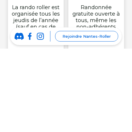
La rando roller est
Randonnée
organisée tous les
gratuite ouverte à
jeudis de l’année
tous, même les
(sauf en cas de
non-adhérents
pluie)
Rejoindre Nantes-Roller
Savoir freiner et
Parcours sécurisé
tourner est
par des Staffers,
indispensable
vélo et camion. Le
pour participer à
camion sert
la randonnée
également à vous
reposer