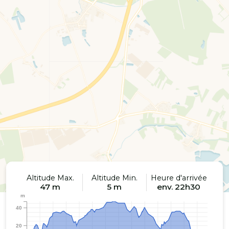
Altitude Max.
Altitude Min.
Heure d'arrivée
47 m
5 m
env. 22h30
m
40
20