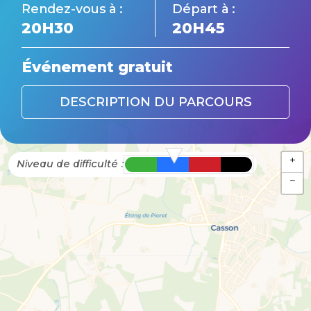
Rendez-vous à :
Départ à :
20H30
20H45
Événement gratuit
DESCRIPTION DU PARCOURS
+
Niveau de difficulté :
−