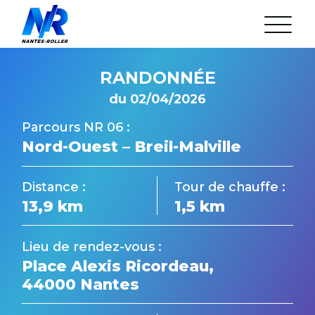
Aller
au
L’association
contenu
Arrêté municipal
Statuts de l’Association
Réunion mensuelle
RANDONNÉE
Nos Partenaires
du 02/04/2026
24H Roller du Mans
La rando du Jeudi
Parcours NR 06 :
Les parcours
Nord-Ouest – Breil-Malville
Gestion du cortège
L’équipe et ses bénévoles
FAQ
Distance :
Tour de chauffe :
Discord
13,9 km
1,5 km
Agenda
Actualités
Lieu de rendez-vous :
Place Alexis Ricordeau,
44000 Nantes