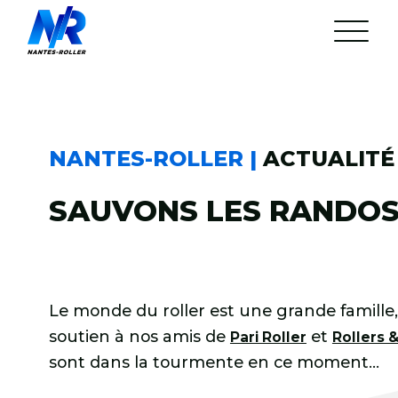
Aller
au
contenu
L’association
Arrêté municipal
Statuts de l’Association
Réunion mensuelle
NANTES-ROLLER |
ACTUALITÉ 
Nos Partenaires
24H Roller du Mans
SAUVONS LES RANDOS
La rando du Jeudi
Les parcours
Gestion du cortège
L’équipe et ses bénévoles
FAQ
Discord
Le monde du roller est une grande famille
Agenda
Actualités
soutien à nos amis de
et
Pari Roller
Rollers 
sont dans la tourmente en ce moment…