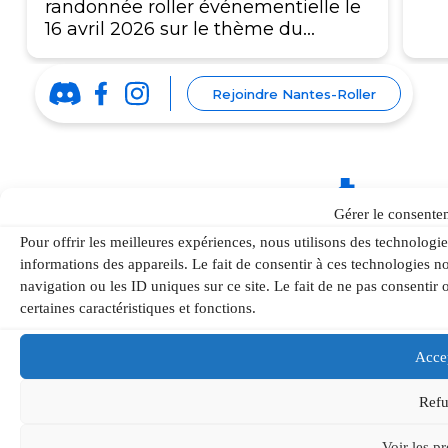
randonnée roller événementielle le
16 avril 2026 sur le thème du…
Rejoindre Nantes-Roller
Gérer le consente
Pour offrir les meilleures expériences, nous utilisons des technologi
informations des appareils. Le fait de consentir à ces technologies 
Copyright 2026 - Nantes roller
navigation ou les ID uniques sur ce site. Le fait de ne pas consentir 
Contact
certaines caractéristiques et fonctions.
Politique de confidentialité
Mentions légales
Politique de cookies (UE)
Acce
Refu
Voir les p