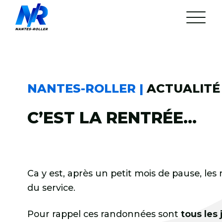
Aller
au
contenu
L’association
Arrêté municipal
Statuts de l’Association
Réunion mensuelle
NANTES-ROLLER |
ACTUALITÉ 
Nos Partenaires
24H Roller du Mans
C’EST LA RENTRÉE…
La rando du Jeudi
Les parcours
Gestion du cortège
L’équipe et ses bénévoles
FAQ
Discord
Ca y est, après un petit mois de pause, le
Agenda
Actualités
du service.
Pour rappel ces randonnées sont
tous les