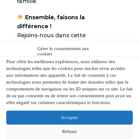
famille.
Ensemble, faisons la
différence !
Rejoins-nous dans cette
aventure unique. Ton
Gérer le consentement aux
soutien, petit ou grand,
cookies
Pour offrir les meilleures expériences, nous utilisons des
peut faire toute la
technologies telles que les cookies pour stocker et/ou accéder
différence. Pour nous
aux informations des appareils. Le fait de consentir à ces
soutenir, 2 options
technologies nous permettra de traiter des données telles que le
(déductibles d’impôts):
comportement de navigation ou les ID uniques sur ce site. Le fait
de ne pas consentir ou de retirer son consentement peut avoir un
effet négatif sur certaines caractéristiques et fonctions.
Tu veux
nous
encourager et nous
Accepter
montrer ton soutien dès
Refuser
maintenant
?