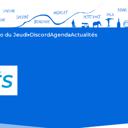
do du Jeudi
Discord
Agenda
Actualités
parcours
ion du cortège
ÉS
uipe et ses bénévoles