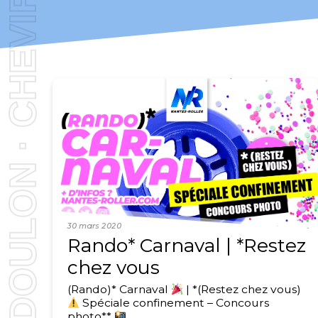
30 mars 2020
Rando* Carnaval | *Restez
chez vous
(Rando)* Carnaval
| *(Restez chez vous)
Spéciale confinement – Concours
photo**
…