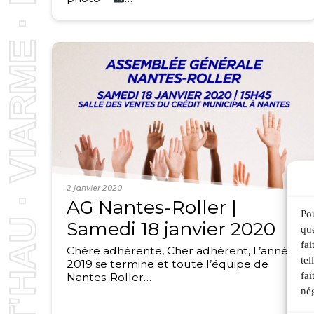
2 janvier 2020
AG Nantes-Roller |
Pou
Samedi 18 janvier 2020
que
fai
Chère adhérente, Cher adhérent, L’année
tel
2019 se termine et toute l’équipe de
fai
Nantes-Roller…
nég