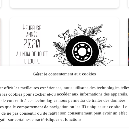
Gérer le consentement aux cookies
r offrir les meilleures expériences, nous utilisons des technologies telle
2 janvier 2020
 les cookies pour stocker et/ou accéder aux informations des appareils.
Meilleurs Vœux pour
t de consentir à ces technologies nous permettra de traiter des données
2020 !
les que le comportement de navigation ou les ID uniques sur ce site. Le
t de ne pas consentir ou de retirer son consentement peut avoir un effet
Toute l’équipe Nantes-Roller vous
atif sur certaines caractéristiques et fonctions.
souhaite une excellente année 2020,
qu’elle puisse vous apporter de…